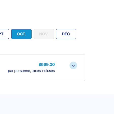
PT.
OCT.
NOV.
DÉC.
$569.00
par personne, taxes incluses