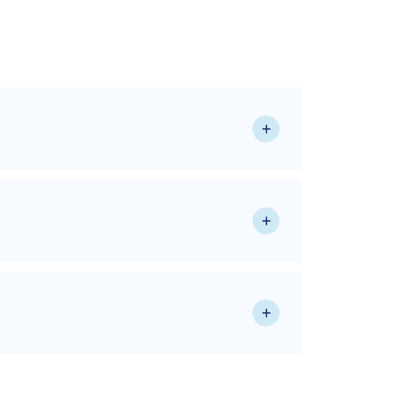
+
+
+