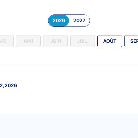
2026
2027
VR.
MAI
JUIN
JUIL.
AOÛT
SE
12, 2026