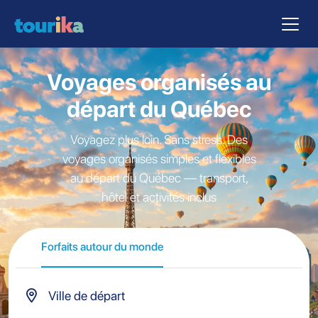
Voyages organisés au
départ du Québec
Voyagez plus loin. Sans stress. Des
voyages organisés simples et flexibles
au départ du Québec — transport,
hôtel et activités inclus
Forfaits autour du monde