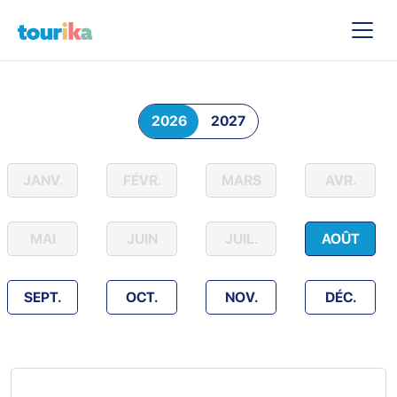
2026
2027
JANV.
FÉVR.
MARS
AVR.
MAI
JUIN
JUIL.
AOÛT
SEPT.
OCT.
NOV.
DÉC.