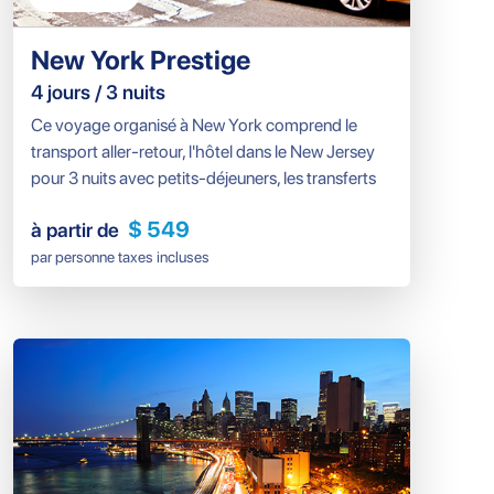
New York Prestige
4 jours / 3 nuits
Ce voyage organisé à New York comprend le
transport aller-retour, l'hôtel dans le New Jersey
pour 3 nuits avec petits-déjeuners, les transferts
de Manhattan au New Jersey et vice versa, une
$ 549
à partir de
croisière vers la statue de la Liberté, l'ascension
du One World Observatory, une visite de la ville
par personne taxes incluses
de 4 heures et plusieurs visites à pied.