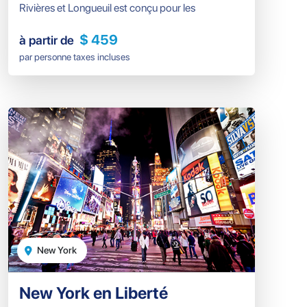
Rivières et Longueuil est conçu pour les
voyageurs qui souhaitent une expérience
$ 459
à partir de
simple, bien encadrée et abordable.
par personne taxes incluses
New York
New York en Liberté